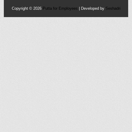
Copyright ©
2026
Putta for Employees
| Developed by
Seshadri