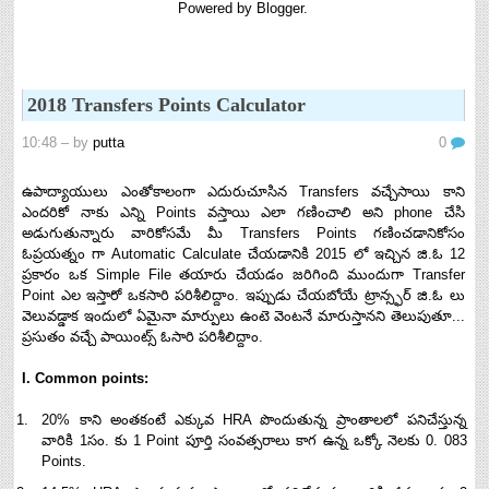
Powered by
Blogger
.
8th 9th and 10th Classes lesson wise model lesson plans for planned teaching,
modify this lesson plans according to your students stand...
Automatic Advancement Scheme (AAS) 6/12/18/24 Software
నిర్ణీత సమయం లో పప్రమోషన్ లు రానప్పుడు నిర్ణిత
2018 Transfers Points Calculator
సంవత్సరాలలో అప్రయత్న పదోన్నతులు తీసుకోవడానికి అవకాశం
కల్పించారు. Special Grade (SG) : ...
10:48
– by
putta
0
6th, 7th Classes English Lesson Plans
6th and 7th Classes lesson wise model lesson plans for planned teaching,
ఉపాద్యాయులు ఎంతోకాలంగా ఎదురుచూసిన Transfers వచ్చేసాయి కాని
modify this lesson plans according to your students standar...
ఎందరికో నాకు ఎన్ని Points వస్తాయి ఎలా గణించాలి అని phone చేసి
అడుగుతున్నారు వారికోసమే మీ Transfers Points గణించడానికోసం
AP PRC 2015 Enhanced Pension Family Pension in RPS
ఓప్రయత్నం గా Automatic Calculate చేయడానికి 2015 లో ఇచ్చిన జి.ఓ 12
2015
ప్రకారం ఒక Simple File తయారు చేయడం జరిగింది ముందుగా Transfer
Revised Pension in RPS,2015 Andrapradesh state
Point ఎల ఇస్తారో ఒకసారి పరిశీలిద్దాం. ఇప్పుడు చేయబోయే ట్రాన్స్ఫర్ జి.ఓ లు
Government has been released G.O 51 Dt. 08.05.2015 for
వెలువడ్డాక ఇందులో ఏమైనా మార్పులు ఉంటె వెంటనే మారుస్తానని తెలుపుతూ...
Sanction of Consolidated of Pensi...
ప్రసుతం వచ్చే పాయింట్స్ ఓసారి పరిశీలిద్దాం.
Salaried IT FY 2025-26 AY 2026-27 info
I. Common points:
ఆదాయపన్ను ( ఆర్ధిక సంవత్సరం 2025-26) లెక్కించే విధానం - సమీక్ష ఫైనాన్స్ యాక్ట్
2025 ప్రకారం తేదీ 01.04.2025 నుండి తేదీ 31.03.20...
20% కాని అంతకంటే ఎక్కువ HRA పొందుతున్న ప్రాంతాలలో పనిచేస్తున్న
Contact Us
వారికి 1సం. కు 1 Point పూర్తి సంవత్సరాలు కాగ ఉన్న ఒక్కో నెలకు 0. 083
Contact Us Mail 📬 puttabadi@gmail.com
Points.