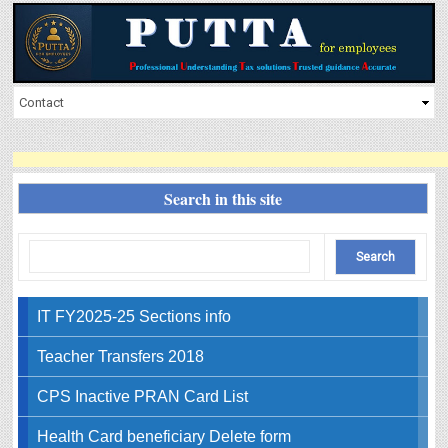
Search in this site
IT FY2025-25 Sections info
Teacher Transfers 2018
CPS Inactive PRAN Card List
Health Card beneficiary Delete form