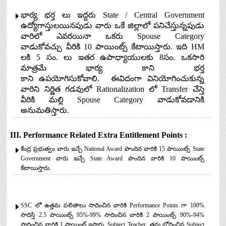
భార్య భర్త లు ఇద్దరు State / Central Government
ఉద్యోగాస్తులయినపుడు వారు ఒకే జిల్లాలో పనిచేస్తున్నపుడు
వారిలో ఎవరయినా ఒకరు Spouse Category
వాడుకోవచ్చు వీరికి 10 పాయింట్స్
కేటాయిస్తారు. ఇది HM
లకి 5 సం. లు ఇతర ఉపాధ్యాయులకు 8సం. ఒకసారి
మాత్రమే భార్య కాని భర్త
కాని ఉపయోగిసుకోవాలి. ఈవిదంగా వినియోగించుకున్న
వారిని నిర్ణిత గడవులో Rationalization లో Transfer చేస్తె
వీరికి మల్లి Spouse Category వాడుకోవడానికి
అనుమతిస్తారు.
III. Performance Related Extra Entitlement Points :
కేంద్ర ప్రభుత్వం వారు ఇచ్చే National Award పొందిన వారికి 15 పాయింట్స్ State
Government వారు ఇచ్చే State Award పొందిన వారికి 10 పాయింట్స్
కేటాయిస్తారు.
SSC లో ఉత్తమ పలితాలు సాదించిన వారికి Performance Points గా 100%
సాదిస్తే 2.5 పాయింట్స్ 95%-99% సాదించిన వారికి 2 పాయింట్స్
90%-94%
సాదించిన వారికి 1 పాయింట్ ఇస్తారు. Subject Teacher
తను భోదించిన Subject