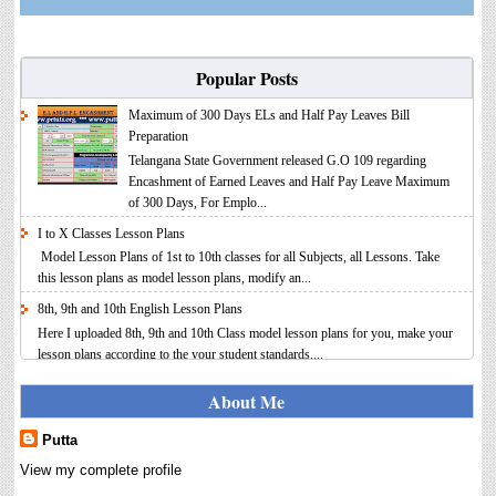
Popular Posts
Maximum of 300 Days ELs and Half Pay Leaves Bill
Preparation
Telangana State Government released G.O 109 regarding
Encashment of Earned Leaves and Half Pay Leave Maximum
of 300 Days, For Emplo...
I to X Classes Lesson Plans
Model Lesson Plans of 1st to 10th classes for all Subjects, all Lessons. Take
this lesson plans as model lesson plans, modify an...
8th, 9th and 10th English Lesson Plans
Here I uploaded 8th, 9th and 10th Class model lesson plans for you, make your
lesson plans according to the your student standards....
IT FY 2025-26 AY 2026-27 Calculator Full Version
About Me
Income Tax Calculator Full Version 1.2 for the FY 2025-26
AY 2026-27 is updated for calculation for salaried
Putta
Employees. I have made a small...
View my complete profile
8th 9th 10th Classes Telugu Lesson Plans