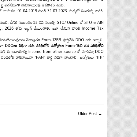
గ్స్ పై అదనముగా మినహాయింపు అవకాశం ఉంది.
హికల్ వాహనం
01.04.2019 నుండి 31.03.2023
మధ్యలో తీసుకున్న వారికి
ుంది, దీనికి సంబందించిన బిన్ నెంబర్స్ STO/ Online లో
STO ల AIN
, 2026 లోపు ఆన్లైన్
చేయించాలి, ఇలా చేయని వారికి Income Tax
మినహాయింపులను తెలుపుతూ Form-12BB పూర్తిచేసి DDO లకు ఇవ్వాలి.
ంగా
DDOలు విధిగా తమ పరిధిలోని ఉద్యోగుల Form-16ని తన పరిధిలోని
కుని ఈ ఆదాయాన్ని Income from other source లో చూపిస్తూ DDO
 పరిదిలోకి రాకపోయినా "PAN" కార్డ్ విదిగా పొందాలి. ఉద్యోగులు "ITR"
Older Post →