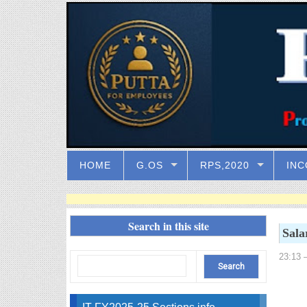
HOME
G.OS
RPS,2020
INC
Search in this site
Sala
23:13
–
IT FY2025-25 Sections info