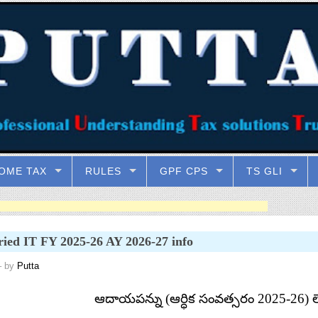
OME TAX
RULES
GPF CPS
TS GLI
ried IT FY 2025-26 AY 2026-27 info
 by
Putta
ఆదాయపన్ను
(
ఆర్ధిక
సంవత్సరం
2025-26)
ల