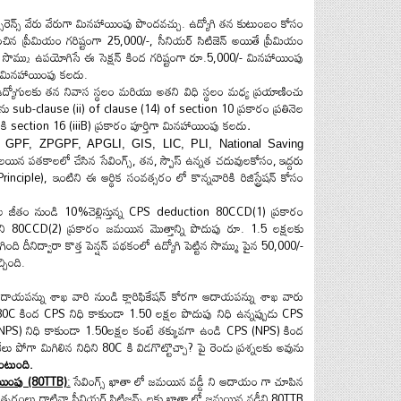
న్సూరెన్స్ వేరు వేరుగా మినహాయింపు పొందవచ్చు. ఉద్యోగి తన కుటుంబం కోసం
్లించిన ప్రీమియం గరిష్టంగా 25,000/-, సీనియర్ సిటిజెన్ అయితే
ప్రీమియం
ం సొమ్ము ఉపయోగిస్తే
ఈ సెక్షన్ కింద గరిష్టంగా
రూ.5,000/- మినహాయింపు
 మినహాయింపు కలదు.
ఉద్యోగులకు తన నివాస స్థలం మరియు అతని విధి స్థలం మధ్య ప్రయాణించు
ను sub-clause (ii) of clause (14) of section 10 ప్రకారం ప్రతినెల
ax) కి section 16 (iiiB) ప్రకారం పూర్తిగా మినహాయింపు కలదు
.
GPF, ZPGPF, APGLI, GIS, LIC, PLI, National Saving
యిన పతకాలలో చేసిన సేవింగ్స్, తన,
స్పౌస్ ఉన్నత చదువులకోసం,
ఇద్దరు
inciple), ఇంటిని ఈ ఆర్థిక సంవత్సరం లో కొన్నవారికి రిజిస్ట్రేషన్ కోసం
ల
జీతం
నుండి
10%చెల్లిస్తున్న
CPS deduction 80CCD(1)
ప్రకారం
ి
80CCD(2)
ప్రకారం జమయిన
మొత్తాన్ని
పొదుపు
రూ. 1.5
లక్షలకు
ంది దీనిద్వారా కొత్త పెన్షన్ పథకంలో ఉద్యోగి పెట్టిన సొమ్ము పైన 50,000/-
్చింది.
దాయపన్ను శాఖ వారి నుండి క్లారిఫికేషన్ కోరగా ఆదాయపన్ను శాఖ వారు
 80C
కింద
CPS నిధి కాకుండా 1.50 లక్షల పొదుపు నిధి ఉన్నప్పుడు CPS
NPS)
నిధి కాకుండా
1.50లక్షల కంటే తక్కువగా ఉండి CPS
(NPS)
కింద
ేలు పోగా మిగిలిన నిధిని 80C కి విడగొట్టొచ్చా? పై రెండు ప్రశ్నలకు అవును
ంటుంది.
హాయింపు (80TTB)
:
సేవింగ్స్ ఖాతా లో జమయిన వడ్డీ ని ఆదాయం గా చూపిన
్సరంలు దాటినా సీనియర్ సిటిజన్స్ లకు
ఖాతా లో జమయిన వడ్డీని
80TTB