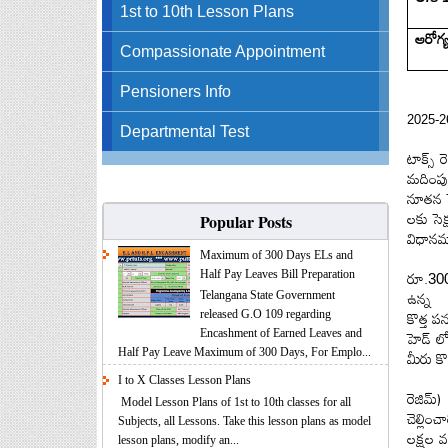
1st to 10th Lesson Plans
ఆరోగ
Compassionate Appointment
Pensioners Info
2025-2
Departmental Test
టాక్స్
మదింపు
నూతన స
లకు సెక
Popular Posts
విధాన
Maximum of 300 Days ELs and
రూ.
Half Pay Leaves Bill Preparation
30
ఉన్న
Telangana State Government
కొత్త
పన్
released G.O 109 regarding
హెడ్ ల
Encashment of Earned Leaves and
మీరు కొ
Half Pay Leave Maximum of 300 Days, For Emplo...
I to X Classes Lesson Plans
రెజిమ్
Model Lesson Plans of 1st to 10th classes for all
చెల్లిం
Subjects, all Lessons. Take this lesson plans as model
లక్షల 
lesson plans, modify an...