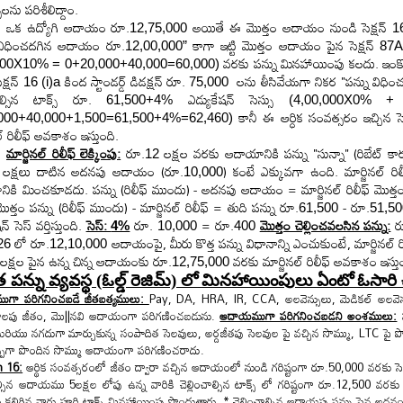
లను పరిశీలిద్దాం.
ఒక ఉద్యోగి ఆదాయం రూ.
అయితే ఈ మొత్తం ఆదాయం నుండి సెక్షన్
12,75,000
1
 విధించదగిన ఆదాయం రూ.
కాగా ఇట్టి మొత్తం ఆదాయం పైన సెక్షన్
12,00,000”
87
వరకు పన్ను మినహాయింపు కలదు. ఇంక
000X10% = 0+20,000+40,000=60,000)
ెక్షన్
కింద స్టాండర్డ్ డిడక్షన్ రూ.
లను తీసివేయగా నికర "పన్ను విధ
16 (i)a
75,000
చాల్సిన టాక్స్ రూ.
ఎడ్యుకేషన్ సెస్సు
61,500+4%
(4,00,000X0% +
కానీ ఈ ఆర్ధిక సంవత్సరం ఇచ్చిన స
000+40,000+1,500=61,500+4%=62,460)
ల్ రిలీఫ్ అవకాశం ఇస్తుంది.
మార్జినల్ రిలీఫ్ లెక్కింపు:
రూ.
లక్షల వరకు ఆదాయానికి పన్ను "సున్నా" (రిబేట్ క
12
లక్షలు దాటిన అదనపు ఆదాయం (రూ.
) కంటే ఎక్కువగా ఉంది. మార్జినల్ రి
10,000
ికి మించకూడదు. పన్ను (రిలీఫ్ ముందు) - అదనపు ఆదాయం = మార్జినల్ రిలీఫ్ మొత్త
త్తం పన్ను (రిలీఫ్ ముందు) - మార్జినల్ రిలీఫ్ = తుది పన్ను రూ.
- రూ.
61,500
51,5
న్ సెస్ వర్తిస్తుంది.
సెస్:
రూ.
= రూ.
మొత్తం చెల్లించవలసిన పన్ను:
ర
4%
10,000
400
లో రూ.
ఆదాయంపై, మీరు కొత్త పన్ను విధానాన్ని ఎంచుకుంటే, మార్జినల్ ర
26
12,10,000
లక్షల పైన ఉన్న చిన్న ఆదాయంకు రూ.
వరకు మార్జినల్ రిలీఫ్ అవకాశం ఇస్తు
12,75,000
 పన్ను వ్యవస్థ (ఓల్డ్ రెజిమ్) లో
మినహాయింపులు ఏంటో
ఓసారి 
గా పరిగనించబడే జీతబత్యములు:
Pay, DA, HRA, IR, CCA, అలవెన్సులు, మెడికల్ అలవెన్సులు
కాలపు జీతం, మొ||నవి ఆదాయంగా పరిగణించబడును.
ఆదాయముగా పరిగనించబడని అంశములు:
ప
 మరియు నగదుగా
మార్చుకున్న సంపాదిత సెలవులు, అర్దజీతపు సెలవుల పై వచ్చిన సొమ్ము, LTC పై
పుగా పొందిన సొమ్ము ఆదాయంగా పరిగణించరాదు.
n 16:
ఆర్థిక సంవత్సరంలో జీతం ద్వారా వచ్చిన ఆదాయంలో నుండి గరిష్టంగా రూ.50,000 వరకు సెక్
ాల్సిన ఆదాయము 5లక్షల లోపు ఉన్న వారికి చెల్లించాల్సిన టాక్స్ లో గరిష్టంగా రూ.12,500 వరకు
లిగిన వారు పూర్తి టాక్స్ మినహాయింపు పొందుతారు.
* చెల్లించాల్సిన ఆదాయపు పన్ను పైన అదనంగా