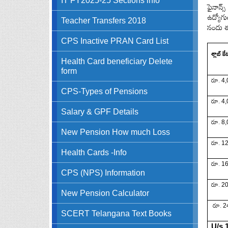
ఫైనాన్స్
ఉద్యోగ
Teacher Transfers 2018
నందు
CPS Inactive PRAN Card List
శ్లాబ్ కే
Health Card beneficiary Delete
form
రూ
.
4,
CPS-Types of Pensions
రూ
.
4,
Salary & GPF Details
రూ
.
8,
New Pension How much Loss
రూ
.
12
Health Cards -Info
రూ
.
16
CPS (NPS) Information
రూ
.
20
New Pension Calculator
రూ
.
2
SCERT Telangana Text Books
U/s 