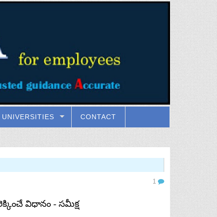
UNIVERSITIES
CONTACT
1
ెక్కించే
విధానం
-
సమీక్ష