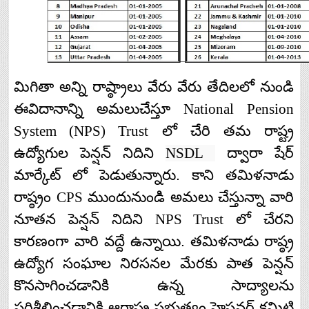
మిగితా
అన్ని
రాష్ఠ్రాలు
వేరు
వేరు
తేదిలలో
నుండి
ఈవిదానాన్ని
అమలుచేస్తూ
National Pension
System (NPS) Trust
లో
చేరి
తమ
రాష్ట్ర
ఉద్యోగుల
పెన్షన్
నిదిని
NSDL
ద్వారా
షేర్
మార్కేట్
లో
పెడుతున్నారు
.
కాని
తమిళనాడు
రాష్ఠ్రం
CPS
ముందునుండి
అమలు
చేస్తున్నా
వారి
నూతన
పెన్షన్
నిదిని
NPS Trust
లో
చేరని
కారణంగా
వారి
వద్దే
ఉన్నాయి
.
తమిళనాడు
రాష్ఠ్ర
ఉద్యోగ
సంఘాల
నిరసనల
మేరకు
పాత
పెన్షన్
కొనసాగించడానికి
ఉన్న
సాద్యాలను
పరిశీలించడానికి
ఆరాష్ఠ్ర
ప్రభుత్వం
హైపవర్
కమిటి