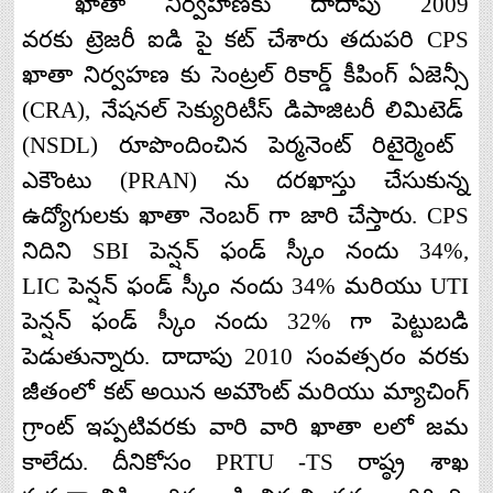
ఖాతా
నిర్వహణకు
దాదాపు
2009
వరకు
ట్రెజరీ
ఐడి
పై
కట్
చేశారు
తదుపరి
CPS
ఖాతా
నిర్వహణ
కు
సెంట్రల్
రికార్డ్
కీపింగ్
ఏజెన్సీ
(CRA),
నేషనల్
సెక్యురిటీస్
డిపాజిటరీ
లిమిటెడ్
(NSDL)
రూపొందించిన
పెర్మనెంట్
రిటైర్మెంట్
ఎకౌంటు
(PRAN)
ను
దరఖాస్తు
చేసుకున్న
ఉద్యోగులకు
ఖాతా
నెంబర్
గా
జారి
చేస్తారు
. CPS
నిదిని
SBI
పెన్షన్
ఫండ్
స్కీం
నందు
34%,
LIC
పెన్షన్
ఫండ్
స్కీం
నందు
34%
మరియు
UTI
పెన్షన్
ఫండ్
స్కీం
నందు
32%
గా
పెట్టుబడి
పెడుతున్నారు
.
దాదాపు
2010
సంవత్సరం
వరకు
జీతంలో
కట్
అయిన
అమౌంట్
మరియు
మ్యాచింగ్
గ్రాంట్
ఇప్పటివరకు
వారి
వారి
ఖాతా
లలో
జమ
కాలేదు
.
దీనికోసం
PRTU -TS
రాష్ఠ్ర
శాఖ