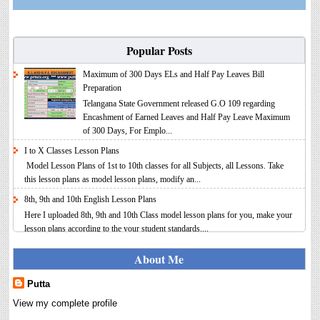
Popular Posts
Maximum of 300 Days ELs and Half Pay Leaves Bill
Preparation
Telangana State Government released G.O 109 regarding
Encashment of Earned Leaves and Half Pay Leave Maximum
of 300 Days, For Emplo...
I to X Classes Lesson Plans
Model Lesson Plans of 1st to 10th classes for all Subjects, all Lessons. Take
this lesson plans as model lesson plans, modify an...
8th, 9th and 10th English Lesson Plans
Here I uploaded 8th, 9th and 10th Class model lesson plans for you, make your
lesson plans according to the your student standards....
IT FY 2025-26 AY 2026-27 Calculator Full Version
About Me
Income Tax Calculator Full Version 1.2 for the FY 2025-26
AY 2026-27 is updated for calculation for salaried
Putta
Employees. I have made a small...
View my complete profile
8th 9th 10th Classes Telugu Lesson Plans