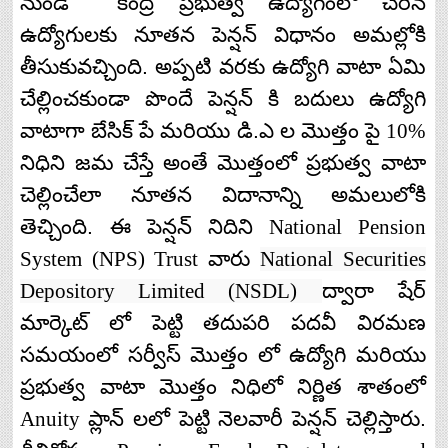
నుండి
కేంద్ర
ప్రభుత్వ
ఉద్యోగంలో
చేరిన
ఉద్యోగులకు
నూతన
పెన్షన్
విధానం
అమల్లోకి
తీసుకువచ్చింది
.
అప్పటి
వరకు
ఉద్యోగి
వాటా
ఏమి
చేల్లించకుండా
పొందే
పెన్షన్
కి
బదులు
ఉద్యోగి
వాటాగా
బేసిక్
పే
మరియు
డి
.
ఎ
ల
మొత్తం
పై
10%
నిధిని
జమ
చేస్తే
అంతే
మొత్తంలో
ప్రభుత్వ
వాటా
చెల్లించేలా
నూతన
విదానాన్ని
అమలులోకి
తెచ్చింది
.
ఈ
పెన్షన్
నిదిని
National Pension
System (NPS) Trust
వారు
National Securities
Depository Limited (NSDL)
ద్వారా
షేర్
మార్కెట్
లో
పెట్టి
తదుపరి
పదవీ
విరమణ
సమయంలో
సర్వీస్
మొత్తం
లో
ఉద్యోగి
మరియు
ప్రభుత్వ
వాటా
మొత్తం
నిధిలో
నిర్ణిత
శాతంలో
Anuity
ప్లాన్
లలో
పెట్టి
నెలవారీ
పెన్షన్
చెల్లిస్తారు
.