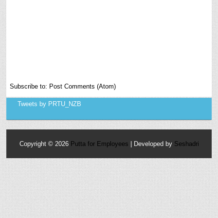
Subscribe to:
Post Comments (Atom)
Tweets by PRTU_NZB
Copyright ©
2026
Putta for Employees
| Developed by
Seshadri