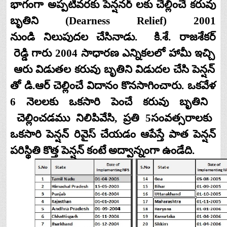
భాగంగా
అప్పటివరకు
పెన్షనర్
లకు
చేల్లించే
రువు
క
బృతిని
(Dearness Relief) 2001
నుండి
నిలుపుదల
చేసినాడు
.
కి
.
శే
.
రాజశేకర్
రెడ్డి
గారు
2004
సాధారణ
ఎన్నికలలో
హామీ
ఇచ్చి
ఆరు
విడుతల
రువు
బృతిని
విడుదల
చేసి
పెన్షన్
క
తో
డి
.
ఆర్
చెల్లించే
విదానం
కొనసాగించారు
.
ఒకవేళ
6
నెలలకు
ఒకసారి
పెంచే
రువు
బృతిని
క
చెల్లించడము
నిలిపివేసి
,
ప్రతి
5
సంవత్సరాలకు
ఒకసారి
పెన్షన్
రివైస్
చేయడం
ఆపేస్తే
పాత
పెన్షన్
పరిస్థితి
కొత్త
పెన్షన్
కంటే
అద్వాన్నంగా
ఉండేది
.