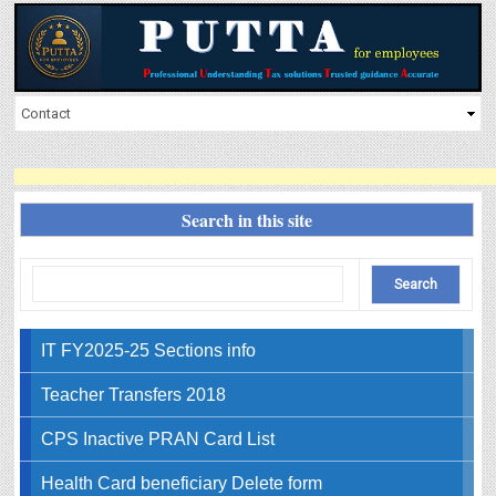
Search in this site
IT FY2025-25 Sections info
Teacher Transfers 2018
CPS Inactive PRAN Card List
Health Card beneficiary Delete form