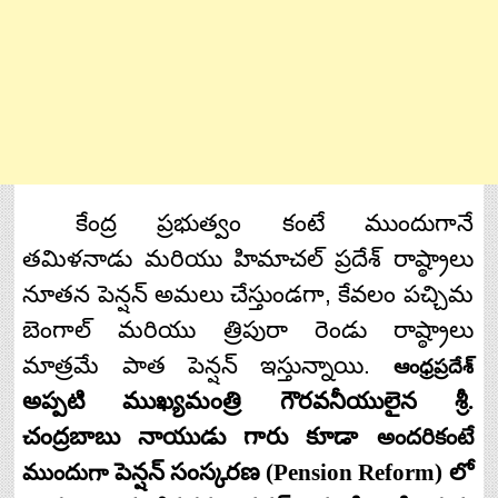
కేంద్ర
ప్రభుత్వం
కంటే
ముందుగానే
తమిళనాడు
మరియు
హిమాచల్
ప్రదేశ్
రాష్ఠ్రాలు
నూతన
పెన్షన్
అమలు
చేస్తుండగా
,
కేవలం
పచ్చిమ
బెంగాల్
మరియు
త్రిపురా
రెండు
రాష్ఠ్రాలు
మాత్రమే
పాత
పెన్షన్
ఇస్తున్నాయి
.
ఆంధ్రప్రదేశ్
అప్పటి
ముఖ్యమంత్రి
గౌరవనీయులైన
శ్రీ
.
చంద్రబాబు
నాయుడు
గారు
కూడా
అందరికంటే
పెన్షన్
సంస్కరణ
(Pension Reform)
లో
ముందుగా