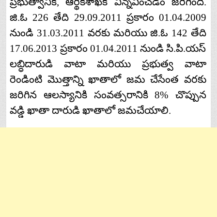
ప్రభుత్వానికి
,
ఆర్థికశాఖకి
విన్నవించడం
జరిగింది
.
జి
.
ఓ
226
తేది
29.09.2011
ప్రకారం
01.04.2009
నుండి
31.03.2011
వరకు
మరియు
జి
.
ఓ
142
తేది
17.06.2013
ప్రకారం
01.04.2011
నుండి
సి
.
పి
.
యస్
లబ్ధిదారుడి
వాటా
మరియు
ప్రభుత్వ
వాటా
రెండింటి
మొత్తాన్ని
ఖాతాలో
జమ
చేసేంత
వరకు
జరిగిన
ఆలస్యానికి
సంవత్సరానికి
8%
చొప్పున
వడ్డి
ఖాతా
దారుడి
ఖాతాలో
జమచేయాలి
.