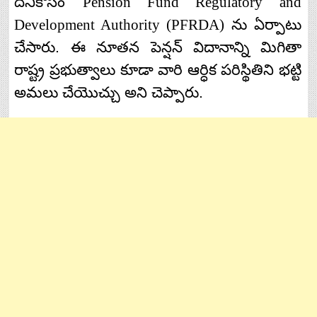
దీనికోసం
Pension Fund Regulatory and
Development Authority (PFRDA)
ను
ఏర్పాటు
చేసారు
.
ఈ
నూతన
పెన్షన్
విదానాన్ని
మిగితా
రాష్ట్ర
ప్రభుత్వాలు
కూడా
వారి
ఆర్ధిక
పరిస్థితిని
భట్టి
అమలు
చేయొచ్చు
అని
చెప్పారు
.