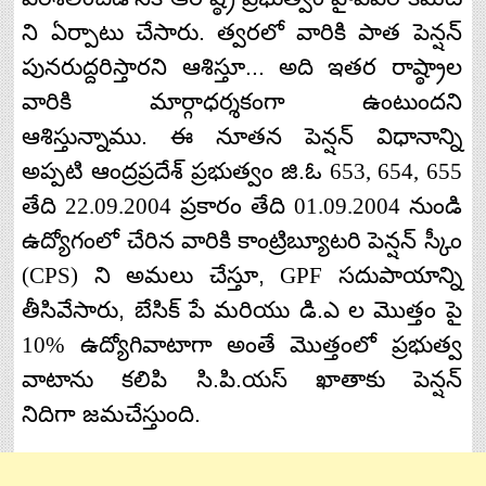
ని
ఏర్పాటు
చేసారు
.
త్వరలో
వారికి
పాత
పెన్షన్
పునరుద్దరిస్తారని
ఆశిస్తూ
...
అది
ఇతర
రాష్ఠ్రాల
వారికి
మార్గాధర్శకంగా
ఉంటుందని
ఆశిస్తున్నాము
.
ఈ
నూతన
పెన్షన్
విధానాన్ని
అప్పటి
ఆంద్రప్రదేశ్
ప్రభుత్వం
జి
.
ఓ
653, 654, 655
తేది
22.09.2004
ప్రకారం
తేది
01.09.2004
నుండి
ఉద్యోగంలో
చేరిన
వారికి
కాంట్రిబ్యూటరి
పెన్షన్
స్కీం
(CPS)
ని
అమలు
చేస్తూ
,
GPF
సదుపాయాన్ని
తీసివేసారు
,
బేసిక్
పే
మరియు
డి
.
ఎ
ల
మొత్తం
పై
10%
ఉద్యోగివాటాగా
అంతే
మొత్తంలో
ప్రభుత్వ
వాటాను
కలిపి
సి
.
పి
.
యస్
ఖాతాకు
పెన్షన్
నిదిగా
జమచేస్తుంది
.