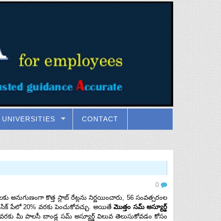
UNIVERSITIES
CONTACT
0
అనుగుణంగా కొత్త స్లాబ్ రేట్లను నిర్ణయించారు, 56 సంవత్సరంల
గా బేసిక్ పేలో 20% వరకు పెంచుకోవచ్చు. అయితే
మొత్తం సమ్ అస్యూర్డ్
ివరకు మీ పాలసీ బాండ్ల సమ్ అస్యూర్డ్ విలువ తెలుసుకోవడం కోసం