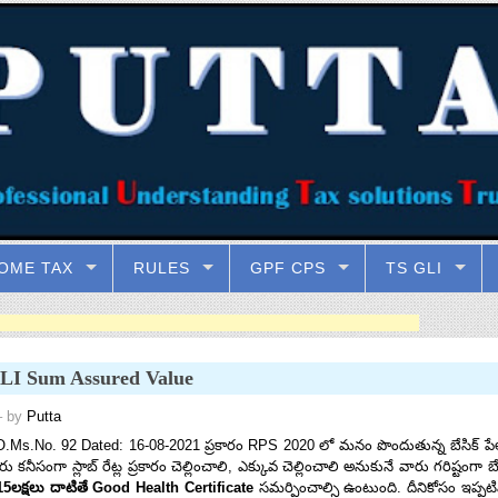
OME TAX
RULES
GPF CPS
TS GLI
LI Sum Assured Value
 by
Putta
.No. 92 Dated: 16-08-2021 ప్రకారం RPS 2020 లో మనం పొందుతున్న బేసిక్ పేలకు 
ు కనీసంగా స్లాబ్ రేట్ల ప్రకారం చెల్లించాలి, ఎక్కువ చెల్లించాలి అనుకునే వారు గరిష్టం
5లక్షలు దాటితే
Good Health Certificate
సమర్పించాల్సి ఉంటుంది. దీనికోసం ఇప్పట