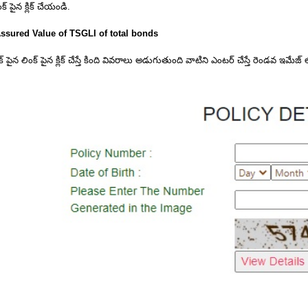
ంక్ పైన క్లిక్ చేయండి.
sured Value of TSGLI of total bonds
క్ పైన లింక్ పైన క్లిక్ చేస్తే కింది వివరాలు అడుగుతుంది వాటిని ఎంటర్ చేస్తే రెండవ ఇమేజ