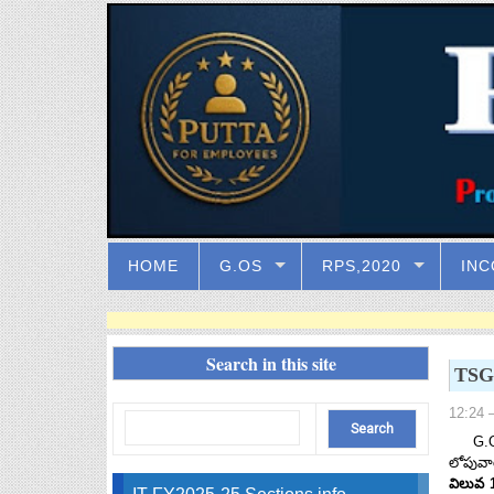
HOME
G.OS
RPS,2020
INC
Search in this site
TSG
12:24
–
G.O.Ms
లోపువార
విలువ 1
IT FY2025-25 Sections info