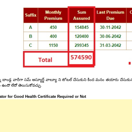
న బాండ్ల వారీగా సమ్ అస్యూర్డ్ వాల్యూ ని టోటల్ చేసుకుని కింద మనం తయారు చేసుకున్న ఎక్
ఉందొ లేదో తెలుసుకోవచ్చు.
ator for Good Health Certificate Required or Not