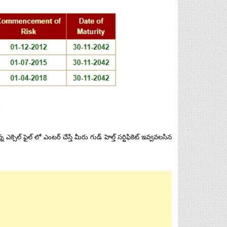
సెల్ ఫైల్ లో ఎంటర్ చేస్తే మీరు గుడ్ హెల్త్ సర్టిఫికెట్ ఇవ్వవలసిన