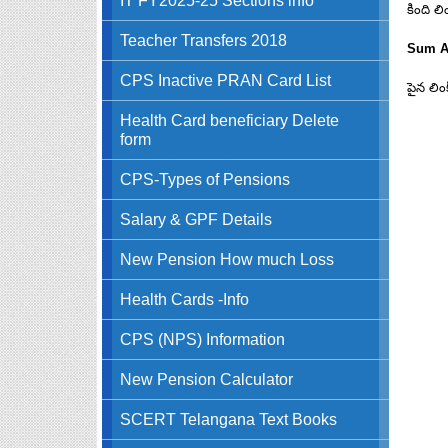
కింది లి
Teacher Transfers 2018
Sum As
CPS Inactive PRAN Card List
పైన లిం
Health Card beneficiary Delete
form
CPS-Types of Pensions
Salary & GPF Details
New Pension How much Loss
Health Cards -Info
CPS (NPS) Information
New Pension Calculator
SCERT Telangana Text Books