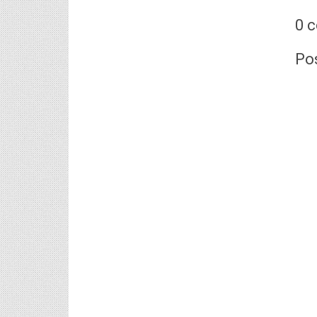
6th, 7th Classes English Lesson Plans
0 
6th and 7th Classes lesson wise model lesson plans
for planned teaching, modify this lesson plans
according to your students standar...
Po
AP PRC 2015 Enhanced Pension
Family Pension in RPS 2015
Revised Pension in RPS,2015
Andrapradesh state Government has
been released G.O 51 Dt.
08.05.2015 for Sanction of Consolidated of Pensi...
Salaried IT FY 2025-26 AY 2026-27 info
ఆదాయపన్ను ( ఆర్ధిక సంవత్సరం 2025-26) లెక్కించే
విధానం - సమీక్ష ఫైనాన్స్ యాక్ట్ 2025 ప్రకారం తేదీ
01.04.2025 నుండి తేదీ 31.03.20...
Contact Us
Contact Us Mail 📬 puttabadi@gmail.com