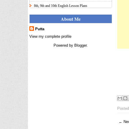
8th, 9th and 10th English Lesson Plans
Here I uploaded 8th, 9th and 10th Class model lesson
plans for you, make your lesson plans according to
About Me
the your student standards....
Putta
IT FY 2025-26 AY 2026-27
Calculator Full Version
View my complete profile
Income Tax Calculator Full Version
Powered by
Blogger
.
1.2 for the FY 2025-26 AY 2026-27
is updated for calculation for
salaried Employees. I have made a small...
8th 9th 10th Classes Telugu Lesson Plans
8th 9th and 10th Classes lesson wise model lesson
plans for planned teaching, modify this lesson plans
according to your students stand...
Automatic Advancement Scheme
(AAS) 6/12/18/24 Software
నిర్ణీత సమయం లో పప్రమోషన్ లు
Posted
రానప్పుడు నిర్ణిత సంవత్సరాలలో
అప్రయత్న పదోన్నతులు
తీసుకోవడానికి అవకాశం కల్పించారు. Special Grade
← New
(SG) : ...