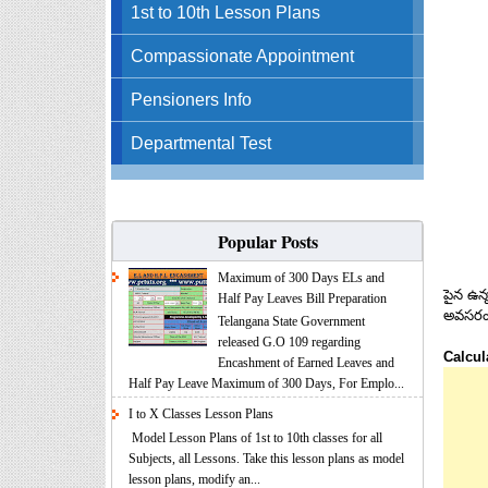
1st to 10th Lesson Plans
Compassionate Appointment
Pensioners Info
Departmental Test
Popular Posts
Maximum of 300 Days ELs and
పైన ఉన్
Half Pay Leaves Bill Preparation
అవసరం 
Telangana State Government
released G.O 109 regarding
Calcul
Encashment of Earned Leaves and
Half Pay Leave Maximum of 300 Days, For Emplo...
I to X Classes Lesson Plans
Model Lesson Plans of 1st to 10th classes for all
Subjects, all Lessons. Take this lesson plans as model
lesson plans, modify an...