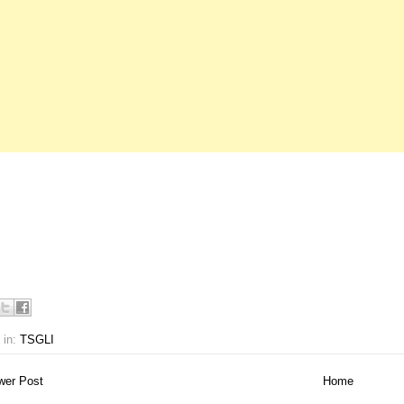
 in:
TSGLI
er Post
Home