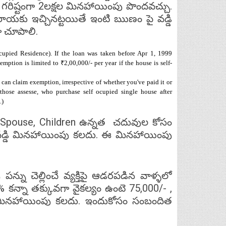
 గరిష్టంగా 2లక్షల మినహాయింపు పొందవచ్చు.
రాయకు ఇచ్చినట్టయితే ఇంటి ఋణం పై వడ్డి
ా చూపాలి.
ccupied Residence). If the loan was taken before Apr 1, 1999
mption is limited to ₹2,00,000/- per year if the house is self-
 can claim exemption, irrespective of whether you've paid it or
those assesse, who purchase self ocupied single house after
 to 35 Lacs.)
, Spouse, Children ఉన్నత చదువుల కోసం
న వడ్డి మినహాయింపు కలదు. ఈ మినహాయింపు
్ను చెల్లించే వ్యక్తిపై ఆడరపడిన వాళ్ళలో
% కన్నా తక్కువగా వైకల్యం ఉంటె 75,000/- ,
- మినహాయింపు కలదు. ఇందుకోసం సంబందిత