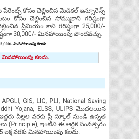
ెంట్స్ కోసం చెల్లించిన మెడికల్ ఇన్సూరెన్స్
 కోసం చెల్లించిన సోమ్ముకాని గరిష్టంగా
ెల్లించిన ప్రీమియం కాని గరిష్టంగా 25,000/-
గరిష్టంగా 30,000/- మినహాయింపు పొందవచ్చు.
్టం గా 5,000/- మినహాయింపు కలదు
తిగా మినహాయింపు కలదు.
APGLI, GIS, LIC, PLI, National Saving
mruddhi Yojana, ELSS, ULIPS మొదలయిన
్దరు పిల్లల వరకు ప్రీ స్కూల్ నుండి ఉన్నత
లు (Principle), ఇంటిని ఈ ఆర్ధిక సంవత్సరం
రూ. 1.5 లక్ష వరకు మినహాయింపు కలదు.