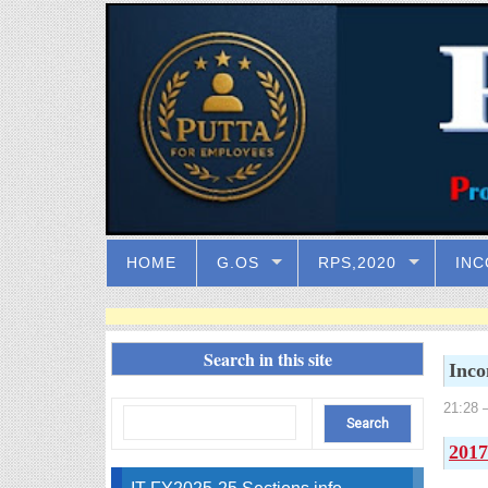
HOME
G.OS
RPS,2020
INC
Search in this site
Inco
21:28
–
2017
IT FY2025-25 Sections info