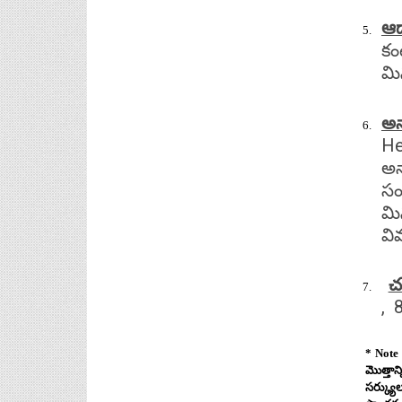
ఆద
కం
మి
అన
He
అన
సం
మి
వి
చ
, 
* Note 
మొత్తాన
సర్క్య