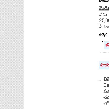
పొందవచ
మెడిక
వేరు
25,00
పేరె
ఉద్యోగి 
క
పొదు
వి
Ce
పత
చద
లో