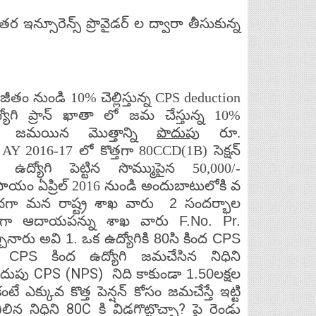
ర ఇన్సూరెన్స్ ప్రొవైడర్ ల ద్వారా తీసుకున్న
జీతం
నుండి
10%
చెల్లిస్తున్న
CPS deduction
యోగి
ప్రాన్
ఖాతా
లో
జమ
చేస్తున్న
10%
జమయిన
మొత్తాన్ని
పొదుపు
రూ
.
AY 2016-17 లో కొత్తగా 80CCD(1B) సెక్షన్
లో ఉద్యోగి పెట్టిన సొమ్ముపైన
50,000/-
పాయం
ఏప్రిల్
2016
నుండి
అందుబాటులోకి
వ
తపరచగా మన రాష్ట్ర శాఖ వారు 2 సందర్భాల
 కోరగా ఆదాయపన్ను శాఖ వారు F.No. Pr.
కింద
నారు అవి 1. ఒక ఉద్యోగికి 80సి
CPS
ు CPS కింద ఉద్యోగి జమచేసిన నిధిని
CPS (NPS) నిది కాకుండా
దుపు
1.50లక్షల
ే ఎక్కువ కొత్త పెన్షన్ కోసం జమచేస్తే ఇట్టి
లిన నిధిని 80C కి విడగొట్టొచ్చా? పై రెండు