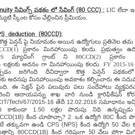
nuity సేవింగ్స్ పథకం లో సేవింగ్ (80 CCC) :
LIC లేదా ఇత
్యుటి స్కీంల కోసం చేల్లించిన ప్రీమియం.
S deduction (80CCD):
కొత్త
పెన్షన్
పై
నియామకం
అయిన
ఉద్యోగులు
ప్రతినెల
తమ
0CCD(1)
ప్రకారం మినహాయింపు
కలదు
.
ప్రభుత్వం
ఉద్
PS
మ్యాచింగ్
గ్రాంట్
ని
80CCD(2)
ప్రకారం
5
లక్షలకు
అదనం
గా
మినహాయింపు
కలదు
. FY 2015-16 
ర్చడం జరిగింది దీనిద్వారా కొత్త పెన్షన్ పథకం
రకు
అదనపు
మినహాయింపు
అవకాశం
కల్పించారు
ఈ
సదు
చింది. ఈ సెక్షన్ పైన పలువురు పలు సందేహాలు వ్యక్
రించి ఆదాయపన్ను శాఖ వారి నుండి క్లారిఫికేషన్
IT/Tech/67/2015-16 తేదీ 12.02.2016 సమాధానం ఇచ్చి
ది కాకుండా 1.50 లక్షల పొదుపు నిధి ఉన్నప్పుడ
కింద
కింద
0CCD(1B)
చూపొచ్చా? 2. ఒక ఉద్యోగి 80C
పొ
(NPS)
టే తక్కువగా ఉండి CPS
కింద ఉద్యోగి 50 వేల కంట
కింద
గరిష్టంగా 50 వేలు పోగా మిగి
త్తాన్ని 80CCD(1B)