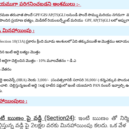
యముగా పరిగనించబడని అంశములు :-
ిరమణ తరువాత పొందే GPF/GIS/AP(TS)GLI లనుండి పొందే సొమ్ము మరియు నగదుగా మార్చు
 పొందిన ప్రయాణ భత్యం, మెడికల్ రియంబర్స్మేంట్ మరియు GPF, AP(TS)GLI లలో అప్పు
 మినహాయింపు :
Section 10(13A) ప్రకారం క్రింది మూడు అంశంలలో ఏది తక్కువయితే ఆ మొత్తము ఆదా
ిన ఇంటి అద్దె బత్యం మొత్తం
 అద్దెగా చెల్లించిన మొత్తం - 10% మూలవేతనం + డి.ఎ
 వేతనం
ద్దె అలవెన్స్ (HRA) నెలకు 3,000/- (సంవత్సరానికి సరాసరి 36,000/-) కన్నఎక్కువ ప
చాలి. చెల్లిస్తున్నఇంటి అద్దె 1లక్ష దాటిన పక్షంలో ఇంటి యజమాని PAN నంబర్ ఇవ్వాల్
దు.
హాయింపులు :
టి ఋణం పై వడ్డి (Section24
):
ఇంటి ఋణం తో నిర్మి
ల్లిస్తున్న వడ్డి పై 2లక్షల వరకు మినహాయింపు కలదు. ఒక వ