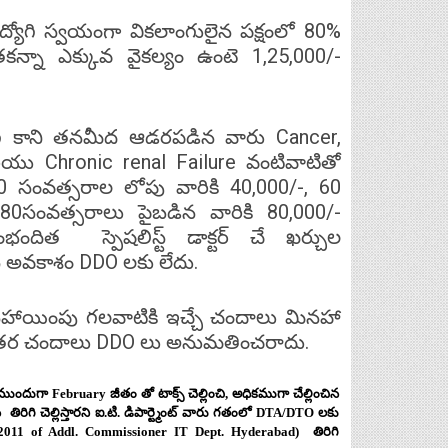
ద్యోగి స్వయంగా వికలాంగులైన పక్షంలో 80%
న్నా ఎక్కువ వైకల్యం ఉంటె 1,25,000/-
గి కాని తనమీద ఆడరపడిన వారు Cancer,
ియు Chronic renal Failure వంటివాటితో
 60 సంవత్సరాల లోపు వారికి 40,000/-, 60
80సంవత్సరాలు పైబడిన వారికి 80,000/-
ిత స్పెషలిస్ట్ డాక్టర్ చే ఖర్చుల
సె అవకాశం DDO లకు లేదు.
నహాయింపు గలవాటికి ఇచ్చే చందాలు మినహా
ఏ ఇతర చందాలు DDO లు అనుమతించరాదు.
దుగా February జీతం తో టాక్స్ చెల్లించి, అధికముగా చేల్లించిన
గి చెల్లిస్తారని ఐ.టి. డిపార్ట్మెంట్ వారు గతంలో DTA/DTO లకు
2/2011 of Addl. Commissioner IT Dept. Hyderabad) తిరిగి