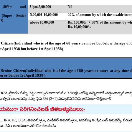
 80Yrs and
Upto 5,00,000
Nil
bove
5,00,001-10,00,000
20% of amount by which the taxable income
per Senior
ns)
above 10,00,000
Rs. 100,000/- + 30% of the amount by whi
Rs. 10,00,000/-.
 Citizen (Individual who is of the age of 60 years or more but below the age of 
st April 1938 but before 1st April 1958)
 Senior Citizen(Individual who is of the age of 80 years or more at any time d
n or before 1st April 1938 )
n 87A
ప్రకారం పన్ను చెల్లించాల్సిన ఆదాయము 3.5లక్షల లోపు ఉన్నవారికి చెల్లించాల్సిన టాక్
ించాల్సిన ఆదాయపు పన్ను పైన 3% (2+1) ఎడ్యుకేషన్ సెస్ అదనంగా చెల్లించాలి.
యముగా పరిగనించబడే జీతబత్యములు:-
, HRA, IR, CCA, అలవెన్సులు, మెడికల్ అలవెన్సులు, అదనపు ఇంక్రిమెంట్ అలవెన్స్, సరెండర్
మొ. నవి ఆదాయంగా పరిగనించబడును.