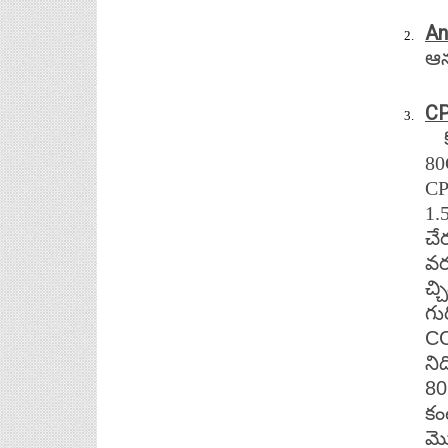
An
ఆన
CP
8
C
1.
చే
వ
చ్
గు
CC
ని
8
కం
మొ