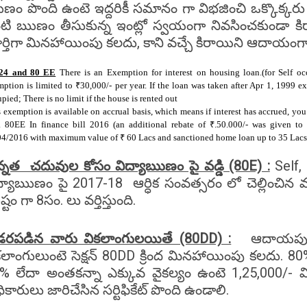
ం పొంది ఉంటె ఇద్దరికీ సమానం గా విభజించి ఒక్కొక్కరు
టి ఋణం తీసుకున్న ఇంట్లో స్వయంగా నివసించకుండా కి
ర్తిగా మినహాయింపు కలదు, కాని వచ్చే కిరాయిని ఆదాయంగ
 24 and 80 EE
There is an Exemption for interest on housing loan.(for Self o
ption is limited to ₹30,000/- per year. If the loan was taken after Apr 1, 1999 exe
pied; There is no limit if the house is rented out
 exemption is available on accrual basis, which means if interest has accrued, you
.. 80EE In finance bill 2016 (an additional rebate of ₹.50.000/- was given to 
04/2016 with maximum value of ₹ 60 Lacs and sanctioned home loan up
్నత చదువుల కోసం విద్యాఋణం పై వడ్డి (80E) :
Self
ద్యాఋణం పై 2017-18 ఆర్ధిక సంవత్సరం లో చెల్లించి
ష్టం గా 8సం. లు వర్తిస్తుంది.
రపడిన వారు వికలాంగులయితే (80DD) :
ఆదాయపు పన
కలాంగులుంటె సెక్షన్ 80DD క్రింద మినహాయింపు కలదు. 80
% లేదా అంతకన్నా ఎక్కువ వైకల్యం ఉంటె 1,25,000/
ికారులు జారిచేసిన సర్టిఫికేట్ పొంది ఉండాలి.