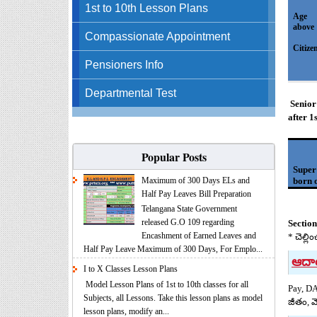
1st to 10th Lesson Plans
Age
a
Compassionate Appointment
(Su
Citize
Pensioners Info
Departmental Test
Senior
after 1
Popular Posts
Super
Maximum of 300 Days ELs and
born o
Half Pay Leaves Bill Preparation
Telangana State Government
released G.O 109 regarding
Sectio
Encashment of Earned Leaves and
* చెల్ల
Half Pay Leave Maximum of 300 Days, For Emplo...
ఆదా
I to X Classes Lesson Plans
Model Lesson Plans of 1st to 10th classes for all
Pay, DA
Subjects, all Lessons. Take this lesson plans as model
జీతం, 
lesson plans, modify an...