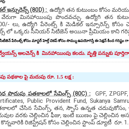
్చు.
ల్ ఇన్సురెన్స్ (80D) :
ఉద్యోగి తన కుటుంబం కోసం మరియు పేర
 వేరుగా మినహాయింపు పొందవచ్చు. ఉద్యోగి తన కుటుంబం
0/- లు, ఉద్యోగి పేరెంట్స్ కి మెడికల్ ఇన్సూరెన్స్ కోసం చ
ంట్స్ లో ఒక్కరు సీనియర్ సిటిజెన్ అయినా ప్రీమియం కాని 
సిటిజెన్ పేరెంట్స్ కోసం మాస్టర్ హెల్త్ చెకప్ కోసం సొమ్ము ఉపయోగిస్తే ఈ సెక్షన్ కింద గరిష
న్వేయన్స్ అలవెన్స్ కి మినహాయింపు కలదు. వృత్తి పన్నుకు పూర్
పు పథకాల పై మదుపు రూ. 1.5 లక్ష :
విధ పొదుపు పతకాలలో సేవింగ్స్ (80C) :
GPF, ZPGPF, 
rtificates, Public Provident Fund, Sukanya Sa
కాలలో చేసిన సేవింగ్స్, తన, స్పౌస్ ఉన్నత చదువుకోసం, ఇద
ువుల వరకు చెల్లించిన ఫీజు, ఇంటి ఋణం పై చెల్లించిన అస
 కొన్నవారికి రిజిస్ట్రేషన్ కోసం చెల్లించిన స్టాంప్ డ్యూటీ 