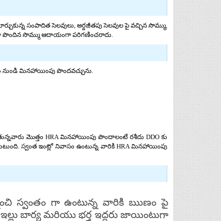
కున్న సంపాదిత సెలవులు, అర్దజీతపు సెలవుల పై వచ్చిన సొమ్ము,
గా పొందిన సొమ్ము ఆదాయంగా పరిగణించరాదు.
యం నుండి మినహాయింపు పొందవచ్చును.
ొందుతున్నవారు మొత్తం HRA మినహాయింపు పొందాలంటే రశీదు DDO కు
సి ఉంటుంది. స్వంత ఇంట్లో నివాసం ఉంటున్న వారికి HRA మినహాయింపు
ంచి స్వంతం గా ఉంటున్న వారికి ఋణం పై
ేళ ఇల్లు బార్య మరియు భర్త ఇద్దరు జాయింటుగా