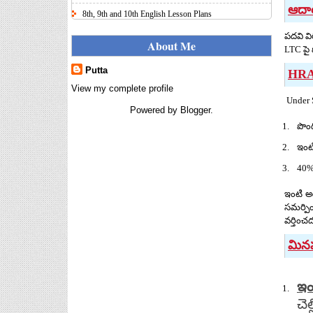
ఆదా
8th, 9th and 10th English Lesson Plans
Here I uploaded 8th, 9th and 10th Class model lesson
పదవి వ
plans for you, make your lesson plans according to
About Me
LTC పై
the your student standards....
Putta
HRA
IT FY 2025-26 AY 2026-27
Calculator Full Version
View my complete profile
Under 
Income Tax Calculator Full Version
Powered by
Blogger
.
1.2 for the FY 2025-26 AY 2026-27
పొంద
is updated for calculation for
salaried Employees. I have made a small...
ఇంటి
8th 9th 10th Classes Telugu Lesson Plans
40%
8th 9th and 10th Classes lesson wise model lesson
plans for planned teaching, modify this lesson plans
ఇంటి అ
according to your students stand...
సమర్పిం
వర్తించ
Automatic Advancement Scheme
(AAS) 6/12/18/24 Software
మిన
నిర్ణీత సమయం లో పప్రమోషన్ లు
రానప్పుడు నిర్ణిత సంవత్సరాలలో
అప్రయత్న పదోన్నతులు
ఇం
తీసుకోవడానికి అవకాశం కల్పించారు. Special Grade
చె
(SG) : ...