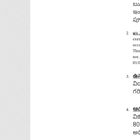
ఋణ
6th, 7th Classes English Lesson Plans
ఇం
6th and 7th Classes lesson wise model lesson plans
for planned teaching, modify this lesson plans
పూ
according to your students standar...
AP PRC 2015 Enhanced Pension
u/s
Family Pension in RPS 2015
exem
occu
Revised Pension in RPS,2015
This
Andrapradesh state Government has
not
been released G.O 51 Dt.
01/
08.05.2015 for Sanction of Consolidated of Pensi...
Salaried IT FY 2025-26 AY 2026-27 info
ఉన
ఆదాయపన్ను ( ఆర్ధిక సంవత్సరం 2025-26) లెక్కించే
వి
విధానం - సమీక్ష ఫైనాన్స్ యాక్ట్ 2025 ప్రకారం తేదీ
గరి
01.04.2025 నుండి తేదీ 31.03.20...
Contact Us
Contact Us Mail 📬 puttabadi@gmail.com
ఆడ
వి
80
అధ