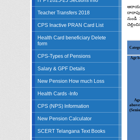
ఆదాయపు 
Teacher Transfers 2018
దాదాపు
నుండి 
CPS Inactive PRAN Card List
చెల్లిం
Health Card beneficiary Delete
form
Categ
CPS-Types of Pensions
Age b
Salary & GPF Details
New Pension How much Loss
Health Cards -Info
Age
above
CPS (NPS) Information
(Senio
New Pension Calculator
SCERT Telangana Text Books