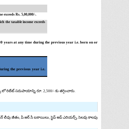
 exceeds Rs. 5,00,000/-.
ch the taxable income exceeds
80 years at any time during the previous year i.e. born on or
uring the previous year i.e.
స్ లో రిబేట్ సదుపాయాన్ని రూ. 2,500/- కు తగ్గించారు.
 లీవు జీతం, పి.అర్.సి బకాయిలు, స్టెప్ అప్ ఎరియర్స్, సెలవు కాలపు