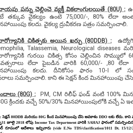
ాయపు పన్ను చెల్లించె వ్యక్తీ వికలాంగులయితే (80U) :
ఉ
టే తక్కువ వైకల్యం ఉంటె 75,000/-, 80% లేదా అంతక
నహాయింపు కలదు. వైకల్య ద్రువీకరణ పత్రం సమర్పించాలి.
ారోగ్యానికి చికిత్సకు అయిన ఖర్చు (80DDB) :
ఉద్యో
mophilia, Talassemia, Neurological diseases మర
ారోగ్యానికి గురయి చికిత్స కోసం చెల్లించిన సొమ్ములో
వత్సరాలు లేదా పైబడిన వారికి 60,000/- ,80 లేదా 
నహాయింపు కలదు. దీనికోసం ఫారం 10-I లో సంభంద
వరాలు సమర్పించాలి. కాని ఈ సెక్షన్ కింద మినహాయింపు చే
ందాలు (80G) :
PM, CM
రిలీఫ్ ఫండ్ వంటి 100% మి
80G క్రిందకు వచ్చే 50%/30% మినహాయింపులోకి వచ్చే 
: సెక్షన్ 80DDB మరియు 80G కింద మినహాయింపు చేసె అవకాశం DDO లకు లేదు. కాని ముం
్ని31 జూలై 2018 లోపు Income Tax Department వారికి SAHAJ ఫారంలో సమర్పించిన తిరి
ులర్ రూపంలో ఆదేశాలు ఇచ్చినారు (vide E.No TDS/clarification/1011 Dt. 15/1