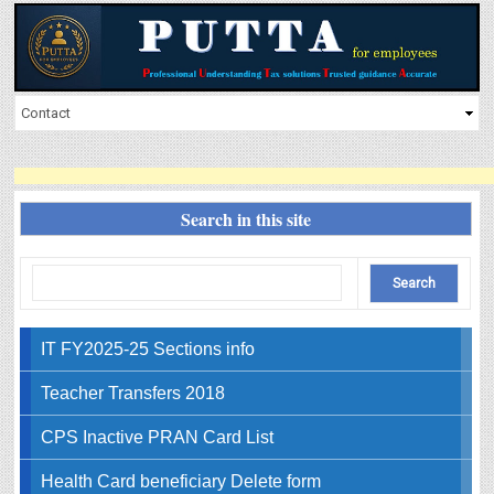
Search in this site
IT FY2025-25 Sections info
Teacher Transfers 2018
CPS Inactive PRAN Card List
Health Card beneficiary Delete form