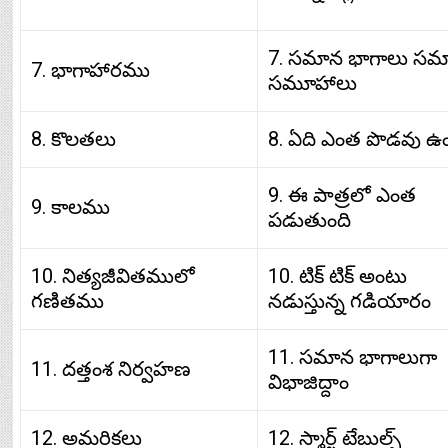
7. సమాన భాగాలు సమ
7. భాగాహారము
సమూహాలు
8. కొలతలు
8. ఏది ఎంత పొడవు ఉ
9. ఈ పాత్రలో ఎంత
9. కాలము
పడుతుంది
10. నిత్యజీవితములో
10. టిక్ టిక్ అంటు
గణితము
నడుస్తున్న గడియారం
11. సమాన భాగాలుగా
11. దత్తంశ నిర్వహణ
విభాజిద్దాం
12. అమరికలు
12. స్మార్ట్ టేబుల్స్