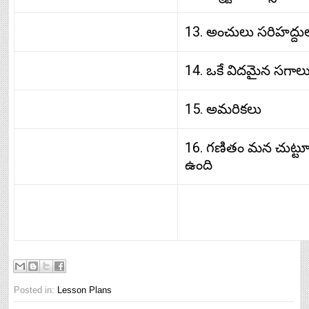
13. అంచులు సరిహద్ద
14. ఒకే విదమైన సగాల
15. అమరికలు
16. గణితం మన చుట్టూ
ఉంది
Posted in:
Lesson Plans