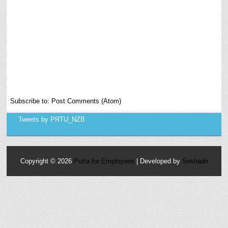
Subscribe to:
Post Comments (Atom)
Tweets by PRTU_NZB
Copyright ©
2026
Putta for Employees
| Developed by
Seshadri