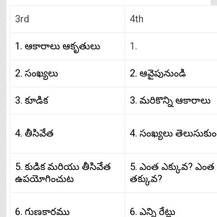
3rd
4th
1. ఆకారాలు ఆకృతులు
1.
2. సంఖ్యలు
2. ఆవైపునుండి
3. కూడిక
3. మరికొన్ని ఆకారాలు
4. తీసివేత
4. సంఖ్యలు తెలుసుకు
5. కుడిక మరియు తీసివేత
5. ఎంత ఎక్కువ? ఎంత
ఉపయోగించుట
తక్కువ?
6. గుణకారము
6. ఎన్ని రేట్లు