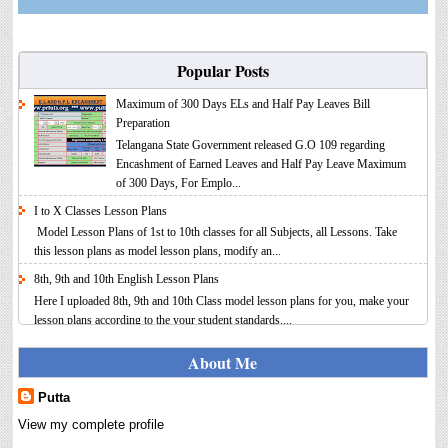
Popular Posts
Maximum of 300 Days ELs and Half Pay Leaves Bill
Preparation
Telangana State Government released G.O 109 regarding
Encashment of Earned Leaves and Half Pay Leave Maximum
of 300 Days, For Emplo...
I to X Classes Lesson Plans
Model Lesson Plans of 1st to 10th classes for all Subjects, all Lessons. Take
this lesson plans as model lesson plans, modify an...
8th, 9th and 10th English Lesson Plans
Here I uploaded 8th, 9th and 10th Class model lesson plans for you, make your
lesson plans according to the your student standards....
IT FY 2025-26 AY 2026-27 Calculator Full Version
About Me
Income Tax Calculator Full Version 1.2 for the FY 2025-26
AY 2026-27 is updated for calculation for salaried
Putta
Employees. I have made a small...
View my complete profile
8th 9th 10th Classes Telugu Lesson Plans